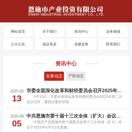
网站首页
关于我们
资讯中心
业务领域
公示公告
福达风采
党建监察
联系我们
资讯中心
实事动态
产投动态
市委全面深化改革和财经委员会召开2025年第
2025-09
13
9月10日，市委全面深化改革和财经委员会2025年第二次
二次会议
会议召开，通报主要经济指...
中共恩施市委十届十三次全体（扩大）会议举
2025-09
05
中国共产党恩施市第十届委员会第十三次全体（扩大）会
行
议于2025年9月5日在恩施...