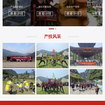
产业园区建设
项目开发运营
经营资产管理
城乡基础综
查看详情
查看详情
查看详情
查看详
产投风采