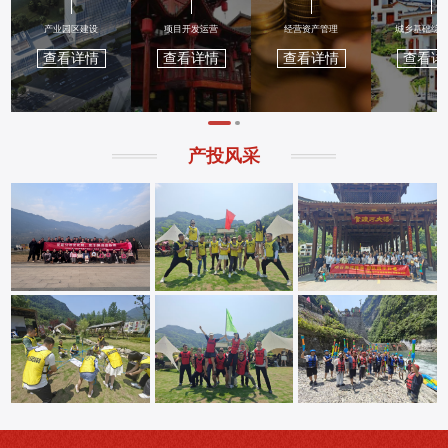
产业园区建设
项目开发运营
经营资产管理
城乡基础综
查看详情
查看详情
查看详情
查看详
产投风采