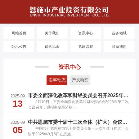
网站首页
关于我们
资讯中心
业务领域
公示公告
福达风采
党建监察
联系我们
资讯中心
实事动态
产投动态
市委全面深化改革和财经委员会召开2025年第
2025-09
13
9月10日，市委全面深化改革和财经委员会2025年第二次
二次会议
会议召开，通报主要经济指...
中共恩施市委十届十三次全体（扩大）会议举
2025-09
05
中国共产党恩施市第十届委员会第十三次全体（扩大）会
行
议于2025年9月5日在恩施...