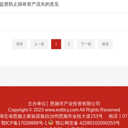
监督防止国有资产流失的意见
首页
上一页
1
2
下一页
尾页
主办单位│
恩施市产业投资有限公司
Copyright © 2023 www.esfdcy.com All Rights Reserved
北省恩施土家族苗族自治州恩施市金桂大道153号 电话┃0718-
鄂ICP备17028889号-1
鄂公网安备 42280102000353号