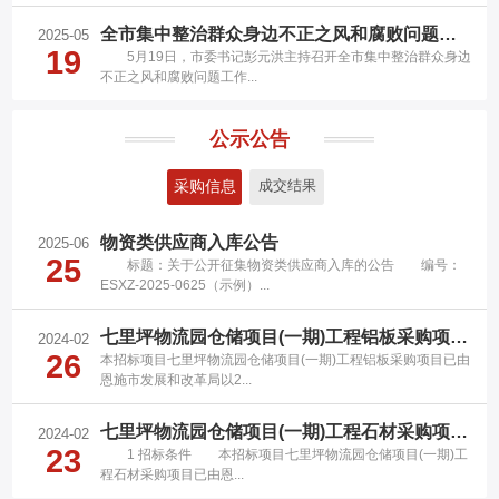
全市集中整治群众身边不正之风和腐败问题工
2025-05
19
5月19日，市委书记彭元洪主持召开全市集中整治群众身边
作领导...
不正之风和腐败问题工作...
公示公告
采购信息
成交结果
物资类供应商入库公告
2025-06
25
标题：关于公开征集物资类供应商入库的公告 编号：
ESXZ-2025-0625（示例）...
七里坪物流园仓储项目(一期)工程铝板采购项目
2024-02
26
本招标项目七里坪物流园仓储项目(一期)工程铝板采购项目已由
招标公告
恩施市发展和改革局以2...
七里坪物流园仓储项目(一期)工程石材采购项目
2024-02
23
1 招标条件 本招标项目七里坪物流园仓储项目(一期)工
招标公告
程石材采购项目已由恩...