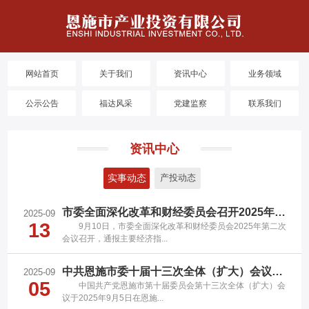
网站首页
关于我们
资讯中心
业务领域
公示公告
福达风采
党建监察
联系我们
资讯中心
实事动态
产投动态
市委全面深化改革和财经委员会召开2025年第
2025-09
13
9月10日，市委全面深化改革和财经委员会2025年第二次
二次会议
会议召开，通报主要经济指...
中共恩施市委十届十三次全体（扩大）会议举
2025-09
05
中国共产党恩施市第十届委员会第十三次全体（扩大）会
行
议于2025年9月5日在恩施...