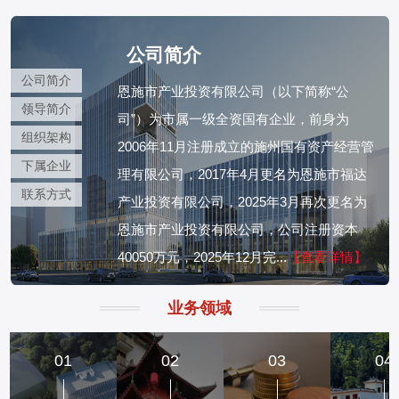
公司简介
公司简介
恩施市产业投资有限公司（以下简称“公
领导简介
司”）为市属一级全资国有企业，前身为
组织架构
2006年11月注册成立的施州国有资产经营管
下属企业
理有限公司，2017年4月更名为恩施市福达
联系方式
产业投资有限公司，2025年3月再次更名为
恩施市产业投资有限公司，公司注册资本
40050万元，2025年12月完...
【查看详情】
业务领域
01
02
03
04