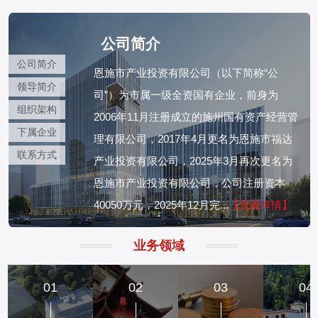
公司简介
公司简介
恩施市产业投资有限公司（以下简称“公
领导简介
司”）为市属一级全资国有企业，前身为
组织架构
2006年11月注册成立的施州国有资产经营管
下属企业
理有限公司，2017年4月更名为恩施市福达
联系方式
产业投资有限公司，2025年3月再次更名为
恩施市产业投资有限公司，公司注册资本
40050万元，2025年12月完...
【查看详情】
业务领域
01
02
03
04