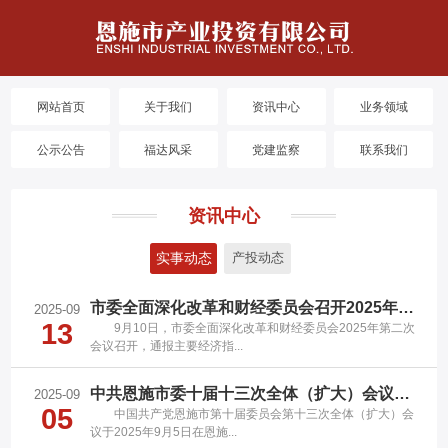
网站首页
关于我们
资讯中心
业务领域
公示公告
福达风采
党建监察
联系我们
资讯中心
实事动态
产投动态
市委全面深化改革和财经委员会召开2025年第
2025-09
13
9月10日，市委全面深化改革和财经委员会2025年第二次
二次会议
会议召开，通报主要经济指...
中共恩施市委十届十三次全体（扩大）会议举
2025-09
05
中国共产党恩施市第十届委员会第十三次全体（扩大）会
行
议于2025年9月5日在恩施...