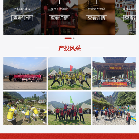
产业园区建设
项目开发运营
经营资产管理
城乡基础综
查看详情
查看详情
查看详情
查看详
产投风采