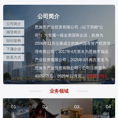
公司简介
公司简介
恩施市产业投资有限公司（以下简称“公
领导简介
司”）为市属一级全资国有企业，前身为
组织架构
2006年11月注册成立的施州国有资产经营管
下属企业
理有限公司，2017年4月更名为恩施市福达
联系方式
产业投资有限公司，2025年3月再次更名为
恩施市产业投资有限公司，公司注册资本
40050万元，2025年12月完...
【查看详情】
业务领域
02
03
04
05