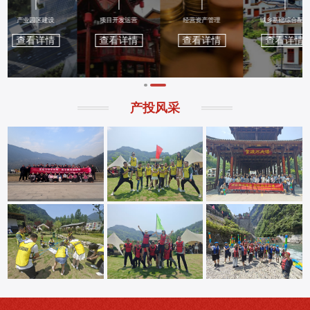
项目开发运营
经营资产管理
城乡基础综合配套
综合地产开发及土地治
查看详情
查看详情
查看详情
查看详情
产投风采